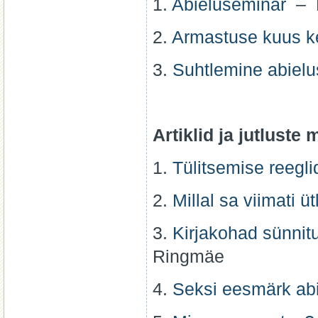
1.
Abieluseminar
– K
2.
Armastuse kuus ke
3.
Suhtlemine abielu
Artiklid ja jutluste
1.
Tülitsemise reegli
2.
Millal sa viimati 
3.
Kirjakohad sünnit
Ringmäe
4.
Seksi eesmärk abi