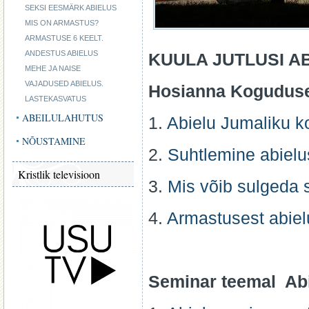
SEKSI EESMÄRK ABIELUS
MIS ON ARMASTUS?
ARMASTUSE 6 KEELT.
ANDESTUS ABIELUS
KUULA JUTLUSI A
MEHE JA NAISE
VAJADUSED ABIELUS.
Hosianna Koguduse 
LASTEKASVATUS
ABEILULAHUTUS
1.
Abielu Jumaliku ko
NÕUSTAMINE
2.
Suhtlemine abielu
Kristlik televisioon
3.
Mis võib sulgeda
4.
Armastusest abiel
Seminar teemal Abi