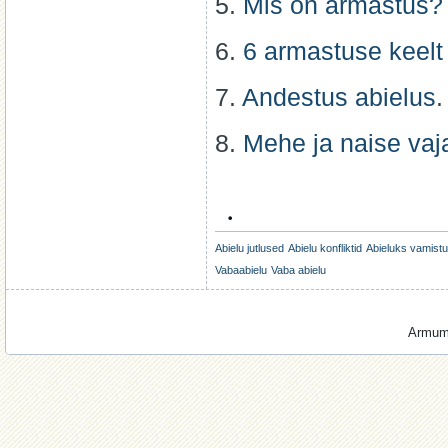
5.
Mis on armastus?
6.
6 armastuse keelt
7.
Andestus abielus
8.
Mehe ja naise vaj
.
Abielu jutlused
Abielu konfliktid
Abieluks vamist
Vabaabielu
Vaba abielu
Armumi