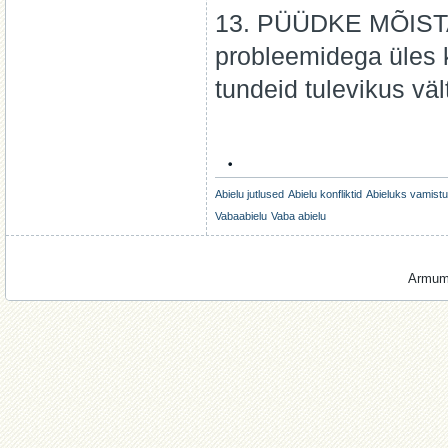
13. PÜÜDKE MÕISTA 
probleemidega üles k
tundeid tulevikus väl
.
Abielu jutlused
Abielu konfliktid
Abieluks vamist
Vabaabielu
Vaba abielu
Armumi