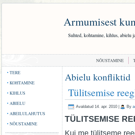
Armumisest kuni
Suhted, kohtamine, kihlus, abielu j
NÕUSTAMINE
TERE
Abielu konfliktid
KOHTAMINE
Tülitsemise reeg
KIHLUS
ABIELU
Avaldatud
14. apr. 2010
|
By
a
ABEILULAHUTUS
TÜLITSEMISE RE
NÕUSTAMINE
Kui me tülitseme reeg