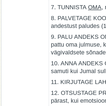
7. TUNNISTA
OMA
,
8. PALVETAGE KOOS, 
andestust paludes (1
9. PALU ANDEKS OMA
pattu oma julmuse, 
vägivaldsete sõnade 
10. ANNA ANDEKS OM
samuti kui Jumal sul
11. KIRJUTAGE LAH
12. OTSUSTAGE PR
pärast, kui emotsio