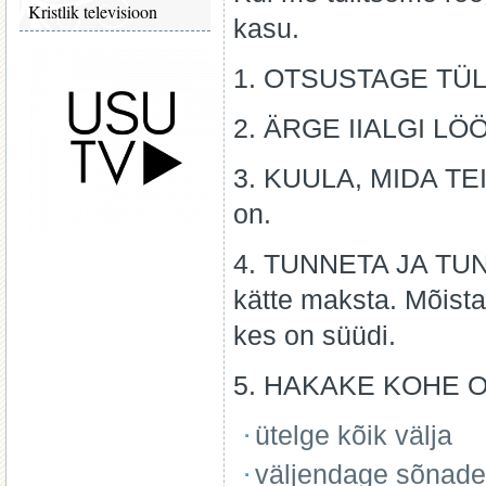
Kristlik televisioon
kasu.
1. OTSUSTAGE TÜLI
2. ÄRGE IIALGI LÖ
3. KUULA, MIDA TEIN
on.
4. TUNNETA JA TUNN
kätte maksta. Mõista,
kes on süüdi.
5. HAKAKE KOHE 
ütelge kõik välja
väljendage sõnade