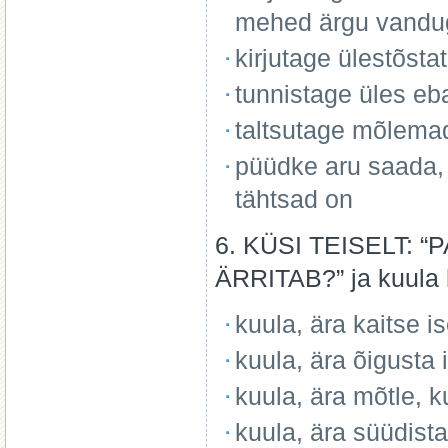
mehed ärgu vandu
kirjutage ülestõsta
tunnistage üles e
taltsutage mõlema
püüdke aru saada, 
tähtsad on
6. KÜSI TEISELT: “
ÄRRITAB?” ja kuula 
kuula, ära kaitse i
kuula, ära õigusta
kuula, ära mõtle, 
kuula, ära süüdista