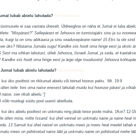
Jumal lubab abielu lahutada?
Abielulahutus
küsimusele ei saa vastata üheselt. Üldreeglina on näha et Jumal ei luba abiel
tlete: "Mispärast?" Sellepärast et Jehoova on tunnistajaks sinu ja su nooreea
ta, kuigi ta on sinu abikaasa ja sinu seadusepärane naine! 15 Eks ta ole sin
ee üks? Nõutama Jumala sugu! Kandke siis hoolt oma hinge eest ja ükski är
6 Sest ma vihkan lahutust, ütleb Jehoova, Iisraeli Jumal, ja seda, et kaetak
 Kandke siis hoolt oma hinge eest ja ärge olge truuduseta! Jehoova kohtupäev
l Jumal lubab abielu lahutada?
Abielulahutus
 kui üks pooltest on rikkunud abielu või teinud hoorus pattu. Mt. 19:9
tlen teile: kes oma naise enesest lahutab muidu kui hooruse pärast ja võtab t
 naise, see rikub abielu."]
l võib muidugi süütu pool uuesti abielluda.
 kui üks abielu pooltest on uskmatu ning jätab teise poole maha. 1Kor7:12-15
e ütlen mina, mitte Issand: kui ühel vennal on uskmatu naine ja naine heal m
teda. 13 Samuti kui ühel naisel on uskmatu mees ja mees heal meelel tahab e
matu mees on pühitsetud naise läbi ja uskmatu naine on pühitsetud mehe läbi