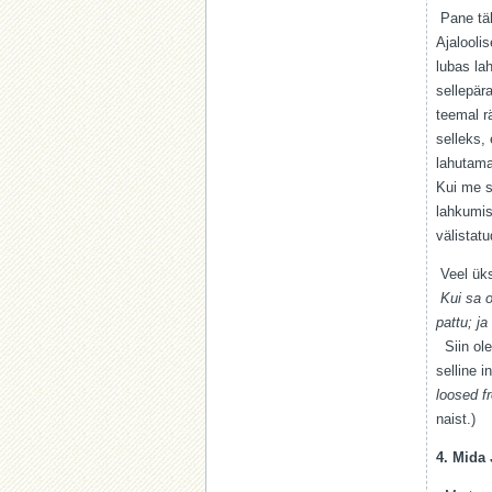
Pane täh
Ajalooli
lubas la
sellepär
teemal r
selleks,
lahutama
Kui me s
lahkumis
välistat
Veel üks
Kui sa ol
pattu; ja
Siin olev
selline i
loosed f
naist.)
4. Mida 