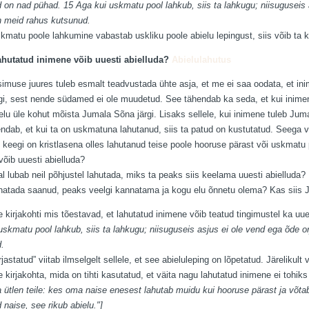
 on nad pühad. 15 Aga kui uskmatu pool lahkub, siis ta lahkugu; niisuguseis a
 meid rahus kutsunud.
matu poole lahkumine vabastab uskliku poole abielu lepingust, siis võib ta ka
lahutatud inimene võib uuesti abielluda?
Abielulahutus
simuse juures tuleb esmalt teadvustada ühte asja, et me ei saa oodata, et in
gi, sest nende südamed ei ole muudetud. See tähendab ka seda, et kui inimen
elu üle kohut mõista Jumala Sõna järgi. Lisaks sellele, kui inimene tuleb Juma
ndab, et kui ta on uskmatuna lahutanud, siis ta patud on kustutatud. Seega võ
 keegi on kristlasena olles lahutanud teise poole hooruse pärast või uskmatu 
võib uuesti abielluda?
l lubab neil põhjustel lahutada, miks ta peaks siis keelama uuesti abielluda?
nnatada saanud, peaks veelgi kannatama ja kogu elu õnnetu olema? Kas siis 
kirjakohti mis tõestavad, et lahutatud inimene võib teatud tingimustel ka uues
uskmatu pool lahkub, siis ta lahkugu; niisuguseis asjus ei ole vend ega õde o
.
astatud” viitab ilmselgelt sellele, et see abieluleping on lõpetatud. Järelikult
kirjakohta, mida on tihti kasutatud, et väita nagu lahutatud inimene ei tohiks
ütlen teile: kes oma naise enesest lahutab muidu kui hooruse pärast ja võtab 
 naise, see rikub abielu."]