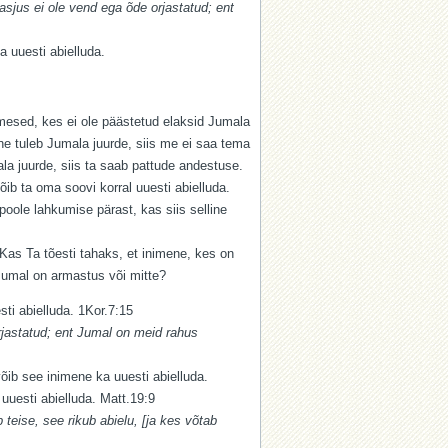
sjus ei ole vend ega õde orjastatud; ent
 uuesti abielluda.
imesed, kes ei ole päästetud elaksid Jumala
e tuleb Jumala juurde, siis me ei saa tema
la juurde, siis ta saab pattude andestuse.
ib ta oma soovi korral uuesti abielluda.
poole lahkumise pärast, kas siis selline
 Kas Ta tõesti tahaks, et inimene, kes on
Jumal on armastus või mitte?
ti abielluda. 1Kor.7:15
rjastatud; ent Jumal on meid rahus
 võib see inimene ka uuesti abielluda.
 uuesti abielluda. Matt.19:9
teise, see rikub abielu, [ja kes võtab