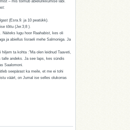
ist – mis toimub abielurikkumise läbi.
st:
lgast (Esra.9. ja 10 peatükk).
e tõttu (Jer.3;8 ).
 Näiteks lugu hoor Raahabist, kes oli
vaga ja abiellus Iisraeli mehe Salmoniga. Ja
 hiljem ta kohta :”Ma olen leidnud Taaveti,
alle andeks. Ja see laps, kes sündis
tas Saalomoni.
ütleb seepärast ka meile, et me ei tohi
stu väärt, on Jumal ise selles olukorras