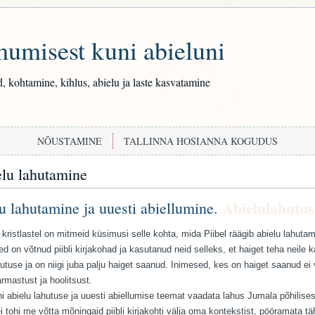
umisest kuni abieluni
, kohtamine, kihlus, abielu ja laste kasvatamine
NÕUSTAMINE
TALLINNA HOSIANNA KOGUDUS
lu lahutamine
Abielulahutus
u lahutamine ja uuesti abiellumine.
 kristlastel on mitmeid küsimusi selle kohta, mida Piibel räägib abielu lahuta
d on võtnud piibli kirjakohad ja kasutanud neid selleks, et haiget teha neile k
hutuse ja on niigi juba palju haiget saanud. Inimesed, kes on haiget saanud ei
rmastust ja hoolitsust.
hi abielu lahutuse ja uuesti abiellumise teemat vaadata lahus Jumala põhilis
i tohi me võtta mõningaid piibli kirjakohti välja oma kontekstist, pööramata t