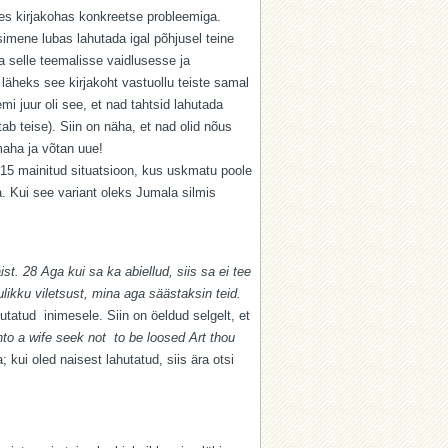
les kirjakohas konkreetse probleemiga.
simene lubas lahutada igal põhjusel teine
a selle teemalisse vaidlusesse ja
läheks see kirjakoht vastuollu teiste samal
i juur oli see, et nad tahtsid lahutada
b teise). Siin on näha, et nad olid nõus
maha ja võtan uue!
7:15 mainitud situatsioon, kus uskmatu poole
. Kui see variant oleks Jumala silmis
st. 28 Aga kui sa ka abiellud, siis sa ei tee
ulikku viletsust, mina aga säästaksin teid.
ahutatud inimesele. Siin on öeldud selgelt, et
to a wife seek not to be loosed Art thou
 kui oled naisest lahutatud, siis ära otsi