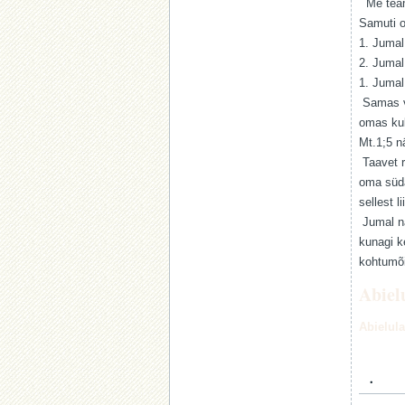
Me teame
Samuti o
1. Jumal
2. Jumal
1. Jumal
Samas võ
omas kult
Mt.1;5 
Taavet r
oma süda
sellest 
Jumal nä
kunagi k
kohtumõi
Abiel
Abielula
.