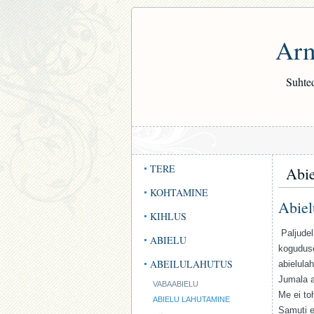
Arm
Suhted
TERE
Abie
KOHTAMINE
Abiel
KIHLUS
Paljudel
ABIELU
koguduse
ABEILULAHUTUS
abielula
Jumala a
VABAABIELU
Me ei to
ABIELU LAHUTAMINE
Samuti e