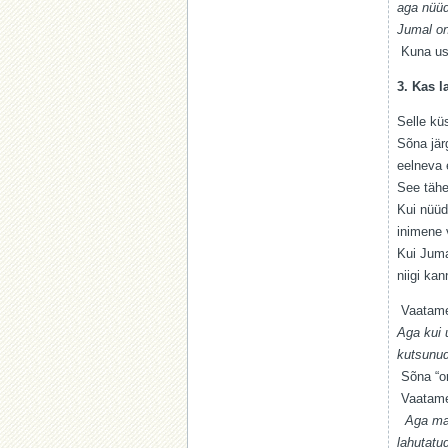
aga nüüd
Jumal on
Kuna usk
3. Kas 
Selle kü
Sõna jär
eelneva 
See tähe
Kui nüüd
inimene 
Kui Juma
niigi ka
Vaatame 
Aga kui 
kutsunud
Sõna “orj
Vaatame 
Aga ma 
lahutatud