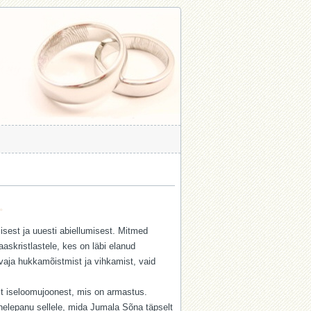
.
misest ja uuesti abiellumisest. Mitmed
aaskristlastele, kes on läbi elanud
 vaja hukkamõistmist ja vihkamist, vaid
est iseloomujoonest, mis on armastus.
ähelepanu sellele, mida Jumala Sõna täpselt