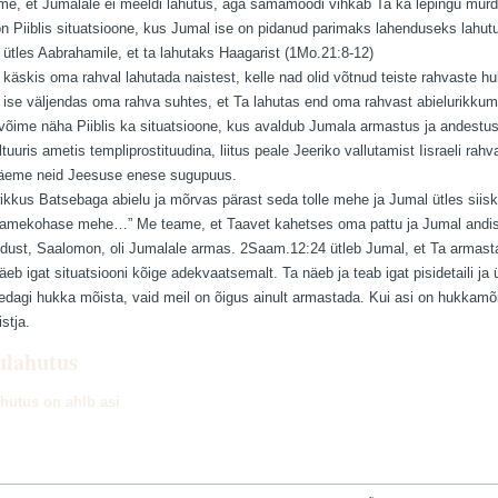
, et Jumalale ei meeldi lahutus, aga samamoodi vihkab Ta ka lepingu murdm
n Piiblis situatsioone, kus Jumal ise on pidanud parimaks lahenduseks lahutu
 ütles Aabrahamile, et ta lahutaks Haagarist (1Mo.21:8-12)
 käskis oma rahval lahutada naistest, kelle nad olid võtnud teiste rahvaste hu
 ise väljendas oma rahva suhtes, et Ta lahutas end oma rahvast abielurikkumis
ime näha Piiblis ka situatsioone, kus avaldub Jumala armastus ja andestus.
uuris ametis templiprostituudina, liitus peale Jeeriko vallutamist Iisraeli rah
näeme neid Jeesuse enese sugupuus.
ikkus Batsebaga abielu ja mõrvas pärast seda tolle mehe ja Jumal ütles siiski
mekohase mehe…” Me teame, et Taavet kahetses oma pattu ja Jumal andis t
liidust, Saalomon, oli Jumalale armas. 2Saam.12:24 ütleb Jumal, et Ta armas
eb igat situatsiooni kõige adekvaatsemalt. Ta näeb ja teab igat pisidetaili ja 
edagi hukka mõista, vaid meil on õigus ainult armastada. Kui asi on hukkamõi
stja.
ulahutus
hutus on ahlb asi