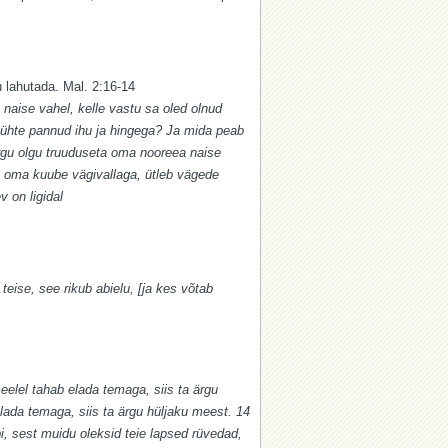
u lahutada. Mal. 2:16-14
 naise vahel, kelle vastu sa oled olnud
d ühte pannud ihu ja hingega? Ja mida peab
gu olgu truuduseta oma nooreea naise
se oma kuube vägivallaga, ütleb vägede
 on ligidal
eise, see rikub abielu, [ja kes võtab
eelel tahab elada temaga, siis ta ärgu
lada temaga, siis ta ärgu hüljaku meest. 14
, sest muidu oleksid teie lapsed rüvedad,