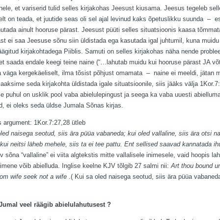
ele, et variserid tulid selles kirjakohas Jeesust kiusama. Jeesus tegeleb sel
selt on teada, et juutide seas oli sel ajal levinud kaks õpetuslikku suunda – e
hutada ainult hooruse pärast. Jeesust püüti selles situatsioonis kaasa tõmmat
ast ei saa Jeesuse sõnu siin üldistada ega kasutada igal juhtumil, kuna muidu 
äägitud kirjakohtadega Piiblis. Samuti on selles kirjakohas näha nende probleem
 et saada endale keegi teine naine (“…lahutab muidu kui hooruse pärast JA võta
 väga kergekäeliselt, ilma tõsist põhjust omamata – naine ei meeldi, jätan 
aaksime seda kirjakohta üldistada igale situatsioonile, siis jääks välja 1Kor.
e puhul on usklik pool vaba abielulepingust ja seega ka vaba uuesti abielluma
ud, ei oleks seda üldse Jumala Sõnas kirjas.
 argument: 1Kor.7:27,28 ütleb
ed naisega seotud, siis ära püüa vabaneda; kui oled vallaline, siis ära otsi nai
 kui neitsi läheb mehele, siis ta ei tee pattu. Ent sellised saavad kannatada ih
 sõna “vallaline” ei viita algtekstis mitte vallalisele inimesele, vaid hoopis l
nimene võib abielluda. Inglise keelne KJV tõlgib 27 salmi nii:
Art thou bound un
rom wife seek not a wife
.( Kui sa oled naisega seotud, siis ära püüa vabaneda;
Jumal veel räägib abielulahutusest ?