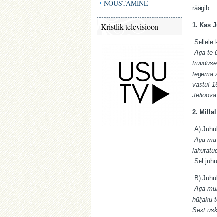
NÕUSTAMINE
räägib.
Kristlik televisioon
1. Kas 
Sellele 
Aga te ü
truuduse
tegema s
vastu! 1
Jehoova!
2. Milla
A) Juhul
Aga ma ü
lahutatud
Sel juhu
B) Juhul
Aga muil
hüljaku 
Sest usk