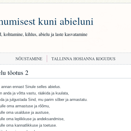
umisest kuni abieluni
, kohtamine, kihlus, abielu ja laste kasvatamine
NÕUSTAMINE
TALLINNA HOSIANNA KOGUDUS
lu tõotus 2
annan ennast Sinule selles abielus.
n anda ja võtta vastu, rääkida ja kuulata,
rida ja julgustada Sind, mu parim sõber ja armastatu.
lle oma armastuse ja rõõmu,
lle oma usalduse ja austuse,
lle oma leplikkuse ja andeksandmise,
lle oma kannatlikkuse ja toetuse.