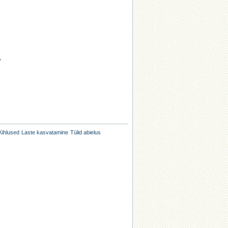
,
Kihlused
Laste kasvatamine
Tülid abielus