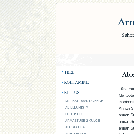
Arm
Suhted
TERE
Abie
KOHTAMINE
Täna ma 
KIHLUS
Ma tõota
MILLEST RÄÄKIDA ENNE
inspiree
ABIELLUMIST?
Annan Su
OOTUSED
annan Su
ARMASTUSE 2 KÜLGE
annan Su
ALUSTA HEA
annan Su
SUHTLEMISEGA