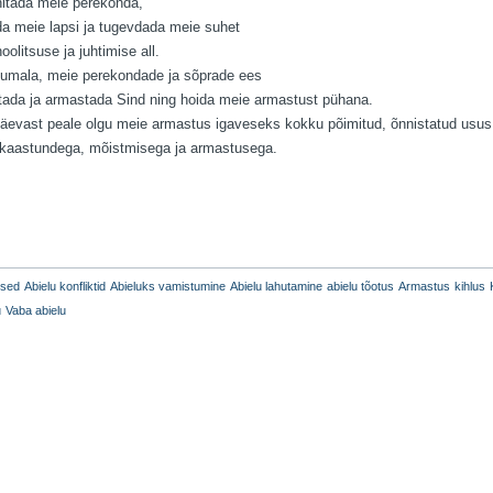
itada meie perekonda,
a meie lapsi ja tugevdada meie suhet
olitsuse ja juhtimise all.
umala, meie perekondade ja sõprade ees
stada ja armastada Sind ning hoida meie armastust pühana.
päevast peale olgu meie armastus igaveseks kokku põimitud, õnnistatud usus
 kaastundega, mõistmisega ja armastusega.
used
Abielu konfliktid
Abieluks vamistumine
Abielu lahutamine
abielu tõotus
Armastus
kihlus
u
Vaba abielu