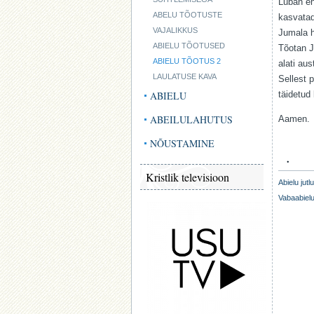
Luban eh
ABELU TÕOTUSTE
kasvatad
VAJALIKKUS
Jumala ho
ABIELU TÕOTUSED
Tõotan J
ABIELU TÕOTUS 2
alati au
LAULATUSE KAVA
Sellest 
ABIELU
täidetud
ABEILULAHUTUS
Aamen.
NÕUSTAMINE
.
Kristlik televisioon
Abielu jutl
Vabaabiel