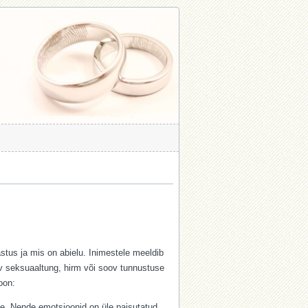
stus ja mis on abielu. Inimestele meeldib
v seksuaaltung, hirm või soov tunnustuse
oon:
e. Nende emotsioonid on üle paisutatud,