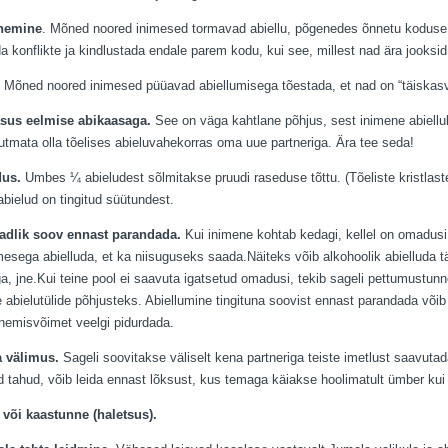
nemine
. Mõned noored inimesed tormavad abiellu, põgenedes õnnetu koduse o
a konflikte ja kindlustada endale parem kodu, kui see, millest nad ära jooksid
. Mõned noored inimesed püüavad abiellumisega tõestada, et nad on “täiskasv
asus eelmise abikaasaga.
See on väga kahtlane põhjus, sest inimene abiellu
uutmata olla tõelises abieluvahekorras oma uue partneriga. Ära tee seda!
dus.
Umbes ¼ abieludest sõlmitakse pruudi raseduse tõttu. (Tõeliste kristlast
abielud on tingitud süütundest.
eadlik soov ennast parandada.
Kui inimene kohtab kedagi, kellel on omadusi,
imesega abielluda, et ka niisuguseks saada.Näiteks võib alkohoolik abielluda t
a, jne.Kui teine pool ei saavuta igatsetud omadusi, tekib sageli pettumustun
e abielutülide põhjusteks. Abiellumine tingituna soovist ennast parandada võ
enemisvõimet veelgi pidurdada.
a välimus.
Sageli soovitakse väliselt kena partneriga teiste imetlust saavuta
ed tahud, võib leida ennast lõksust, kus temaga käiakse hoolimatult ümber kui 
 või kaastunne (haletsus).