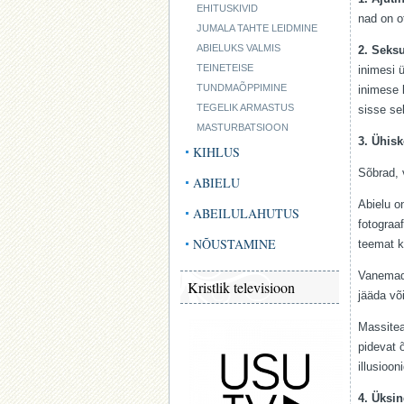
EHITUSKIVID
nad on o
JUMALA TAHTE LEIDMINE
ABIELUKS VALMIS
2. Seks
TEINETEISE
inimesi 
TUNDMAÕPPIMINE
inimese 
TEGELIK ARMASTUS
sisse se
MASTURBATSIOON
3. Ühis
KIHLUS
Sõbrad, 
ABIELU
Abielu o
ABEILULAHUTUS
fotograa
NÕUSTAMINE
teemat kä
Vanemad 
Kristlik televisioon
jääda või
Massitea
pidevat 
illusioo
4. Üksi