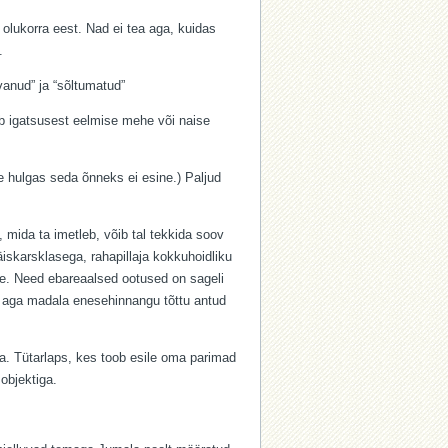
lukorra eest. Nad ei tea aga, kuidas
.
anud” ja “sõltumatud”
b igatsusest eelmise mehe või naise
e hulgas seda õnneks ei esine.) Paljud
 mida ta imetleb, võib tal tekkida soov
äiskarsklasega, rahapillaja kokkuhoidliku
ne. Need ebareaalsed ootused on sageli
ib aga madala enesehinnangu tõttu antud
da. Tütarlaps, kes toob esile oma parimad
objektiga.