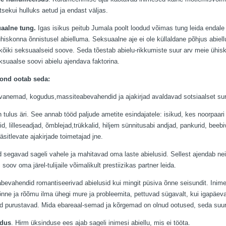
tsekui hulluks aetud ja endast väljas.
uaalne tung.
Igas isikus peitub Jumala poolt loodud võimas tung leida endale
ühiskonna õnnistusel abielluma. Seksuaalne aje ei ole küllaldane põhjus abiell
kõiki seksuaalseid soove. Seda tõestab abielu-rikkumiste suur arv meie üh
ksuaalse soovi abielu ajendava faktorina.
kond ootab seda:
vanemad, kogudus,massiteabevahendid ja ajakirjad avaldavad sotsiaalset sur
n tulus äri. See annab tööd paljude ametite esindajatele: isikud, kes noorpaari
fid, lilleseadjad, õmblejad,trükkalid, hiljem sünnitusabi andjad, pankurid, bee
sitlevate ajakirjade toimetajad jne.
segavad sageli vahele ja mahitavad oma laste abielusid. Sellest ajendab neid
 soov oma järel-tulijaile võimalikult prestiizikas partner leida.
bevahendid romantiseerivad abielusid kui mingit püsiva õnne seisundit. Inime
õnne ja rõõmu ilma ühegi mure ja probleemita, pettuvad sügavalt, kui igapäe
nid purustavad. Mida ebareaal-semad ja kõrgemad on olnud ootused, seda s
ndus
. Hirm üksinduse ees ajab sageli inimesi abiellu, mis ei tööta.