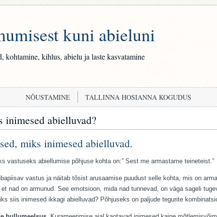
umisest kuni abieluni
, kohtamine, kihlus, abielu ja laste kasvatamine
NÕUSTAMINE
TALLINNA HOSIANNA KOGUDUS
 inimesed abielluvad?
sed, miks inimesed abielluvad.
ks vastuseks abiellumise põhjuse kohta on:” Sest me armastame teineteist.”
bapiisav vastus ja näitab tõsist arusaamise puudust selle kohta, mis on arma
 et nad on armunud. See emotsioon, mida nad tunnevad, on väga sageli tuge
Miks siis inimesed ikkagi abielluvad? Põhjuseks on paljude tegurite kombinatsi
ine hullumeelsus
. Kurameerimise ajal kaotavad inimesed kaine mõtlemisvõim