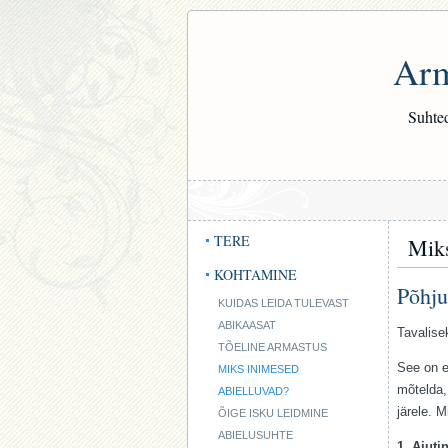
Arm
Suhted
TERE
Miks
KOHTAMINE
Põhju
KUIDAS LEIDA TULEVAST
ABIKAASAT
Tavalise
TÕELINE ARMASTUS
See on e
MIKS INIMESED
mõtelda,
ABIELLUVAD?
järele. 
ÕIGE ISKU LEIDMINE
ABIELUSUHTE
1. Ajut