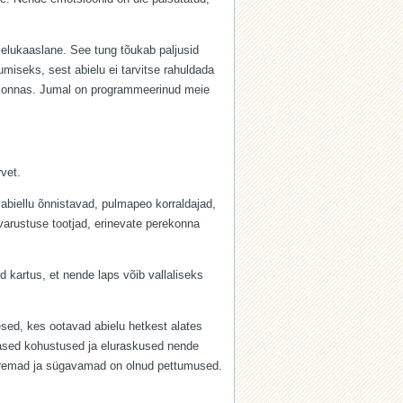
 elukaaslane. See tung tõukab paljusid
umiseks, sest abielu ei tarvitse rahuldada
iskonnas. Jumal on programmeerinud meie
vet.
 abiellu õnnistavad, pulmapeo korraldajad,
bivarustuse tootjad, erinevate perekonna
 kartus, et nende laps võib vallaliseks
sed, kes ootavad abielu hetkest alates
vased kohustused ja eluraskused nende
uuremad ja sügavamad on olnud pettumused.