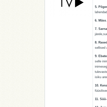
5. Põge
lahendad
6. Mäss
7. Sarn
järele,s
8. Rase
sellised 
9. Ebat
selle in
inimeseg
tulevast
isiku ar
10. Ken
füüsilis
11. Süü-